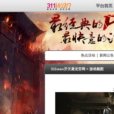
311wan平台
平台首页
热点活动
新闻公告
311wan开天屠龙官网
>
游戏截图