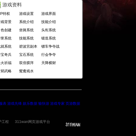
游戏资料
IP特权
游戏设置
游戏界面
游戏背景
系统介绍
技能介绍
角色创建
坐骑系统
头衔系统
荣誉系统
技能系统
锻造系统
成就系统
碧波宫副本
镖车争夺战
夺宝奇兵
宝石系统
行会争夺
圣火祈福
双倍膜拜
天降横财
文韬武略
鸳鸯戏水
服表
游戏先锋
娱乐数据
愉快游
游戏专家
页游数据
护工程
311wan网页游戏平台