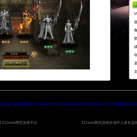
V
服
页游之家
聚侠网
9V8V
9U8U
265G
40407
PK38
CEOWAN
19YXW
55网页游戏开
served 311wan网页游戏平台
311wan网页游戏未成年人家长监