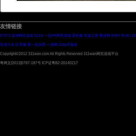
友情链接
07073
游侠网页游戏
521G
一起PK网页游戏
爱村服
页游之家
聚侠网
9V8V
9U8U
2
页游大全
狂开服
爱一起玩吧
一游网
226y开服表
Copyright©2012 311wan.com All Rights Reserved 311wan网页游戏平台
粤网文[2013]0787-187号 ICP证粤B2-20140217