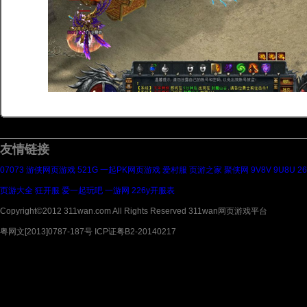
友情链接
07073
游侠网页游戏
521G
一起PK网页游戏
爱村服
页游之家
聚侠网
9V8V
9U8U
2
页游大全
狂开服
爱一起玩吧
一游网
226y开服表
Copyright©2012 311wan.com All Rights Reserved 311wan网页游戏平台
粤网文[2013]0787-187号 ICP证粤B2-20140217