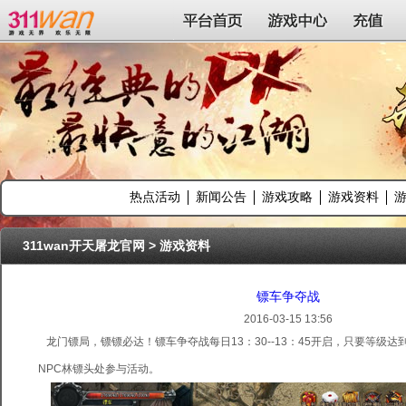
311wan平台
平台首页
游戏中心
充值
热点活动
新闻公告
游戏攻略
游戏资料
311wan开天屠龙官网
>
游戏资料
镖车争夺战
2016-03-15 13:56
龙门镖局，镖镖必达！镖车争夺战每日13：30--13：45开启，只要等级达
NPC林镖头处参与活动。