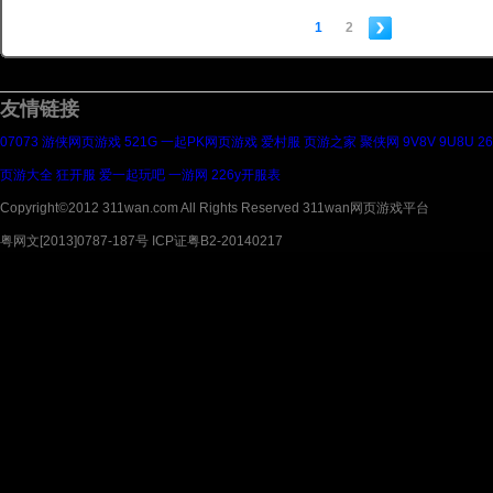
1
2
友情链接
07073
游侠网页游戏
521G
一起PK网页游戏
爱村服
页游之家
聚侠网
9V8V
9U8U
2
页游大全
狂开服
爱一起玩吧
一游网
226y开服表
Copyright©2012 311wan.com All Rights Reserved 311wan网页游戏平台
粤网文[2013]0787-187号 ICP证粤B2-20140217