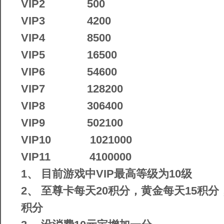
VIP2 500
VIP3 4200
VIP4 8500
VIP5 16500
VIP6 54600
VIP7 128200
VIP8 306400
VIP9 502100
VIP10 1021000
VIP11 4100000
1、 目前游戏中VIP最高等级为10级
2、 至尊卡每天20积分，黄金每天15积分
积分