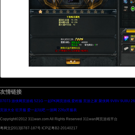
友情链接
07073
游侠网页游戏
521G
一起PK网页游戏
爱村服
页游之家
聚侠网
9V8V
9U8U
2
页游大全
狂开服
爱一起玩吧
一游网
226y开服表
Copyright©2012 311wan.com All Rights Reserved 311wan网页游戏平台
粤网文[2013]0787-187号 ICP证粤B2-20140217