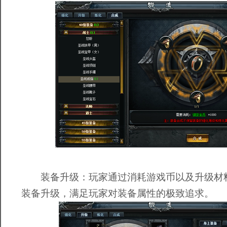
装备升级：玩家通过消耗游戏币以及升级材
装备升级，满足玩家对装备属性的极致追求。