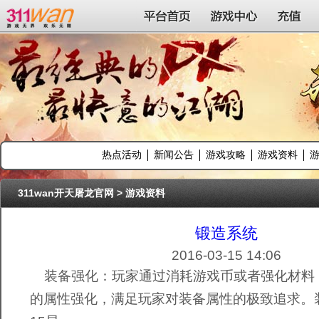
311wan平台
平台首页
游戏中心
充值
热点活动
新闻公告
游戏攻略
游戏资料
311wan开天屠龙官网
>
游戏资料
锻造系统
2016-03-15 14:06
装备强化：玩家通过消耗游戏币或者强化材料
的属性强化，满足玩家对装备属性的极致追求。