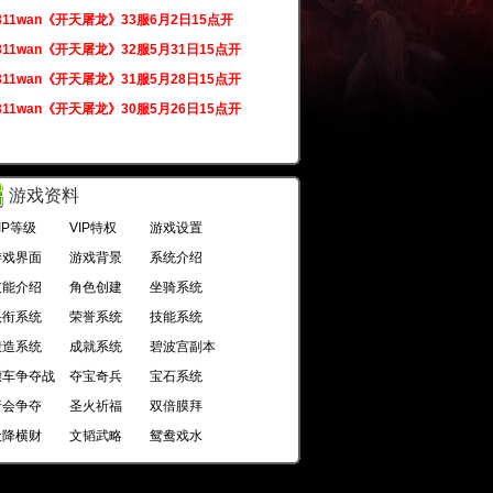
311wan《开天屠龙》33服6月2日15点开
311wan《开天屠龙》32服5月31日15点开
311wan《开天屠龙》31服5月28日15点开
311wan《开天屠龙》30服5月26日15点开
游戏资料
IP等级
VIP特权
游戏设置
游戏界面
游戏背景
系统介绍
技能介绍
角色创建
坐骑系统
头衔系统
荣誉系统
技能系统
锻造系统
成就系统
碧波宫副本
镖车争夺战
夺宝奇兵
宝石系统
行会争夺
圣火祈福
双倍膜拜
天降横财
文韬武略
鸳鸯戏水